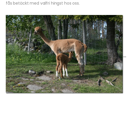
fås betäckt med valfri hingst hos oss.